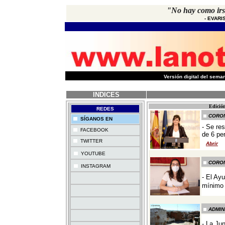
"No hay como irs
-
EVARI
-
Versión digital del sem
INDICES