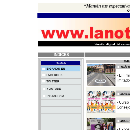
“Mantén tus expectativa
-
Q
-
Versión digital del sem
INDICES