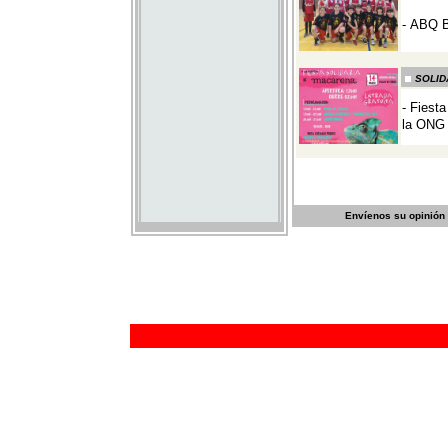
Envíenos su opinión