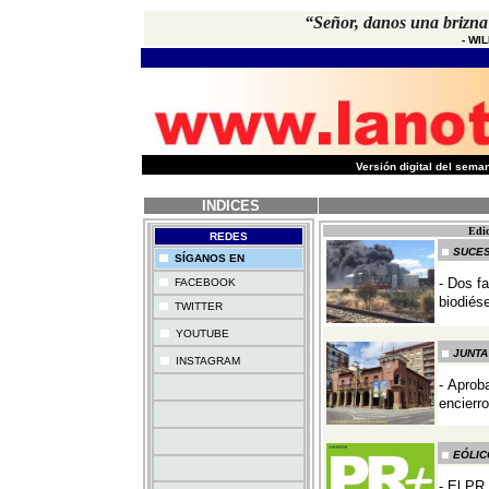
“Señor, danos una brizna 
-
WI
-
Versión digital del sem
INDICES