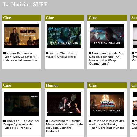
La Noticia - SURF
Cine
Cine
Cine
Soc
Keanu Reeves en
Avatar: The Way of
Nueva entrega de Ant-
C
"John Wick, Chapter 4" -
Water | Official Trailer
Man bajo el título "Ant
jóv
Este es el full trailer one
Man and rhe Wasp:
Por
Quantumania"
Cine
Humor
Cine
Ci
Tráiler de "La Casa del
Desternillante Parodia-
Trailer de la nueva del
M
Dragón" precuela de
Meme sobre el director de
marido de la Pataky.
Dea
"Juego de Tronos".
orquesta Gustavo
"Thor: Love and thunder"
One 
Dudamel