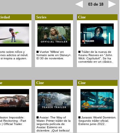
03 de 18
iedad
Series
Cine
orto sobre niños y
Vuelve 'Willow' en
Tráiler de la nueva de
enes adictos al móvil.
formato serie en Disney+.
Keanu Reeves en "John
 si inspira a alguien.
El 30 de noviembre.
Wick: Capítulo4". Se ha
convertido en un clásico.
ne
Cine
Cine
ission Impossible:
Avatar: The Way of
Jurassic Woeld Dominion.
d Reckoning - Part
Water. Primer tráiler de la
Segundo tráiler oficial.
| Official Trailer
segunda película de
Estreno junio 2022.
Avatar. Estreno en
diciembre. ¡Qué belleza!