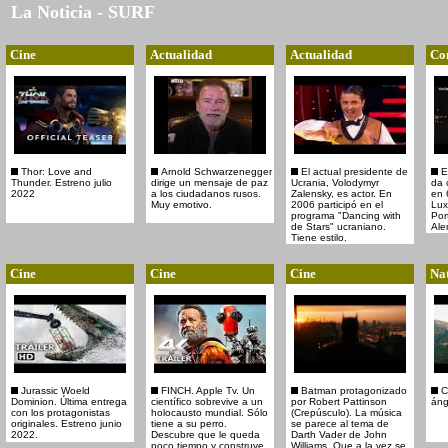
La Noticia - SURF
Cine
Actualidad
Actualidad
Co
Thor: Love and
Arnold Schwarzenegger
El actual presidente de
E
Thunder. Estreno julio
dirige un mensaje de paz
Ucrania, Volodymyr
da 
2022
a los ciudadanos rusos.
Zalensky, es actor. En
en 
Muy emotivo.
2006 participó en el
Lux
programa "Dancing with
Por
de Stars" ucraniano.
Ale
Tiene estilo.
Cine
Cine
Cine
Nat
Jurassic Woeld
FINCH. Apple Tv. Un
Batman protagonizado
C
Dominion. Última entrega
científico sobrevive a un
por Robert Pattinson
áng
con los protagonistas
holocausto mundial. Sólo
(Crepúsculo). La música
originales. Estreno junio
tiene a su perro.
se parece al tema de
2022.
Descubre que le queda
Darth Vader de John
poco tiempo y construye
Williams. Que a la vez se