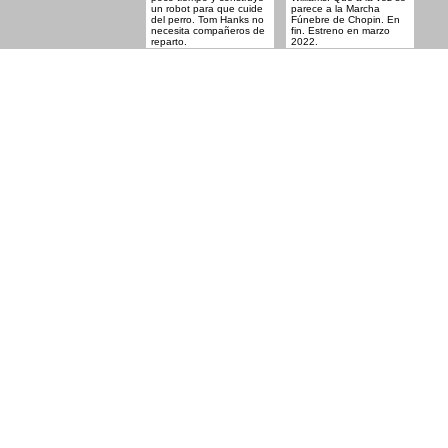
un robot para que cuide
parece a la Marcha
del perro. Tom Hanks no
Fúnebre de Chopin. En
necesita compañeros de
fin. Estreno en marzo
reparto.
2022.