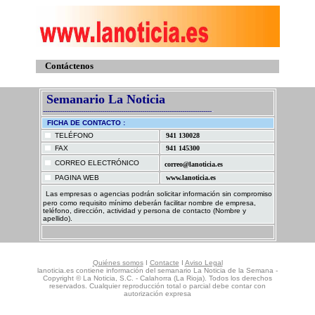
Contáctenos
Semanario La Noticia
--------------------------------------------------------------------------------
-
FICHA DE CONTACTO :
TELÉFONO
941 130028
FAX
941 145300
CORREO ELECTRÓ
NICO
correo@lanoticia.es
PAGINA WEB
www.lanoticia.es
Las empresas o agencias podrán solicitar información sin compromiso
pero como requisito mínimo deberán facilitar nombre de empresa,
teléfono, dirección, actividad y persona de contacto (Nombre y
apellido).
Quiénes somos
I
Contacte
I
Aviso Legal
lanoticia.es contiene información del semanario La Noticia de la Semana -
Copyright
©
La Noticia, S.C. - Calahorra (La Rioja). Todos los derechos
reservados. Cualquier reproducción total o parcial debe contar con
autorización expresa